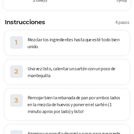
Instrucciones
4 pasos
Mezclar los ingredientes hasta que esté todo bien
1
unido.
Una vez listo, calentar un sartén con un poco de
2
mantequilla
Remojar bien la rebanada de pan por ambos lados
3
en la mezcla de huevos y poner en el sartén (1
minuto aprox por lado) y listo!
Agregar un poquito de miel o syrup para que quede