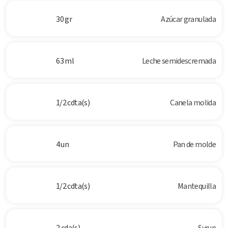
30 gr
Azúcar granulada
63 ml
Leche semidescremada
1/2 cdta(s)
Canela molida
4 un
Pan de molde
1/2 cdta(s)
Mantequilla
2 cda(s)
Syrup