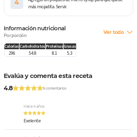
4
más mojadita. Servir.
Información nutricional
Ver todo
Por porción
Calorías
Carbohidratos
Proteínas
Grasas
296
54.8
8.1
5.3
Evalúa y comenta esta receta
4.8
6 comentarios
Hace 4 años
Exelente