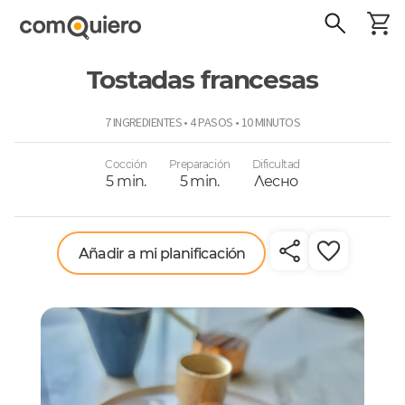
Tostadas francesas
ComoQuiero
7 INGREDIENTES • 4 PASOS • 10 MINUTOS
Cocción
Preparación
Dificultad
5 min.
5 min.
Лесно
Añadir a mi planificación