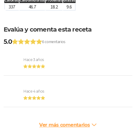
Calorías
Carbohidratos
Proteínas
Grasas
337
46.7
18.2
9.6
Evalúa y comenta esta receta
5.0
6 comentarios
Hace 3 años
Hace 4 años
Ver más comentarios