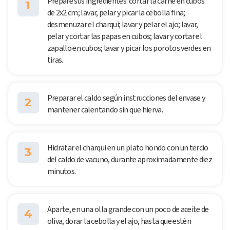
Prepare sus ingredientes: cortar la carne en cubos
1
de 2x2 cm; lavar, pelar y picar la cebolla fina;
desmenuzar el charqui; lavar y pelar el ajo; lavar,
pelar y cortar las papas en cubos; lavar y cortar el
zapallo en cubos; lavar y picar los porotos verdes en
tiras.
Preparar el caldo según instrucciones del envase y
2
mantener calentando sin que hierva.
Hidratar el charqui en un plato hondo con un tercio
3
del caldo de vacuno, durante aproximadamente diez
minutos.
Aparte, en una olla grande con un poco de aceite de
4
oliva, dorar la cebolla y el ajo, hasta que estén