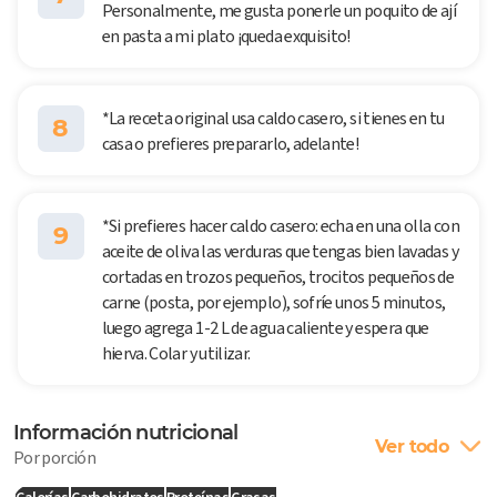
Personalmente, me gusta ponerle un poquito de ají
en pasta a mi plato ¡queda exquisito!
*La receta original usa caldo casero, si tienes en tu
8
casa o prefieres prepararlo, adelante!
*Si prefieres hacer caldo casero: echa en una olla con
9
aceite de oliva las verduras que tengas bien lavadas y
cortadas en trozos pequeños, trocitos pequeños de
carne (posta, por ejemplo), sofríe unos 5 minutos,
luego agrega 1-2 L de agua caliente y espera que
hierva. Colar y utilizar.
Información nutricional
Ver todo
Por porción