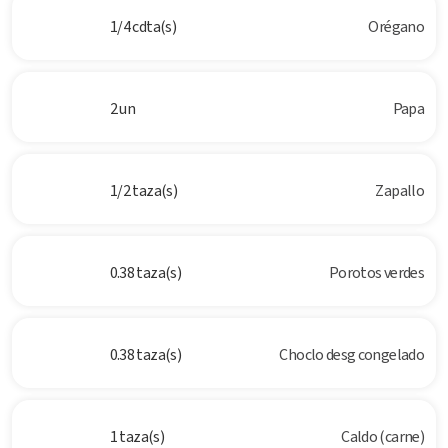
1/4 cdta(s)
Orégano
2 un
Papa
1/2 taza(s)
Zapallo
0.38 taza(s)
Porotos verdes
0.38 taza(s)
Choclo desg congelado
1 taza(s)
Caldo (carne)