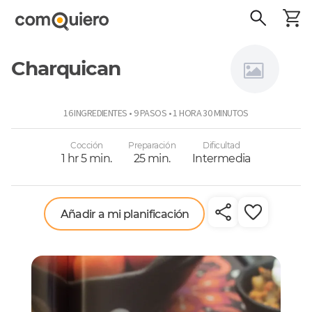
Charquican
Virginia
16 INGREDIENTES • 9 PASOS • 1 HORA 30 MINUTOS
Demaría
Cocción
Preparación
Dificultad
1 hr 5 min.
25 min.
Intermedia
Añadir a mi planificación