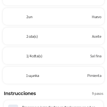
2 un
Huevo
2 cda(s)
Aceite
1/4 cdta(s)
Sal fina
1 щипка
Pimienta
Instrucciones
9 pasos