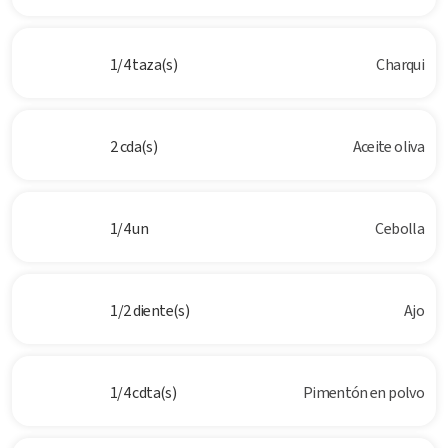
1/4 taza(s)
Charqui
2 cda(s)
Aceite oliva
1/4 un
Cebolla
1/2 diente(s)
Ajo
1/4 cdta(s)
Pimentón en polvo