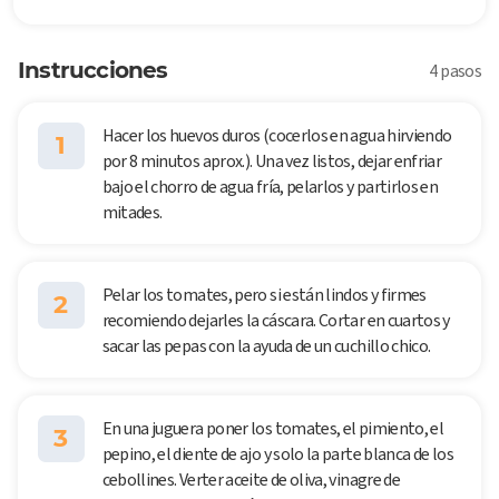
Instrucciones
4 pasos
Hacer los huevos duros (cocerlos en agua hirviendo
1
por 8 minutos aprox.). Una vez listos, dejar enfriar
bajo el chorro de agua fría, pelarlos y partirlos en
mitades.
Pelar los tomates, pero si están lindos y firmes
2
recomiendo dejarles la cáscara. Cortar en cuartos y
sacar las pepas con la ayuda de un cuchillo chico.
En una juguera poner los tomates, el pimiento, el
3
pepino, el diente de ajo y solo la parte blanca de los
cebollines. Verter aceite de oliva, vinagre de