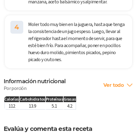
manzana, aceto balsámico y salpimentar.
Moler todo muy bien en la juguera, hasta que tenga
4
la consistencia de un jugo espeso. Luego, llevar al
refrigerador hasta el momento de servir, para que
esté bien frío. Para acompañar, poner en pocillos
huevo duro molido, pimientos picados, pepino
picado y crutones.
Información nutricional
Ver todo
Por porción
Calorías
Carbohidratos
Proteínas
Grasas
112
13.9
5.1
4.2
Evalúa y comenta esta receta