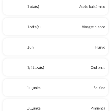
1 cda(s)
Aceto balsámico
1 cdta(s)
Vinagre blanco
1 un
Huevo
1/2 taza(s)
Crutones
1 щипка
Sal fina
1 щипка
Pimienta