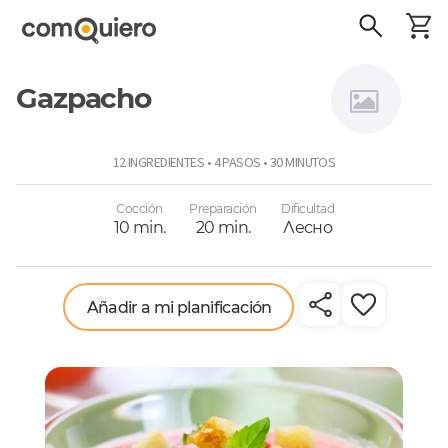
Gazpacho
Virginia
12 INGREDIENTES • 4 PASOS • 30 MINUTOS
Demaría
Cocción
Preparación
Dificultad
10 min.
20 min.
Лесно
Añadir a mi planificación