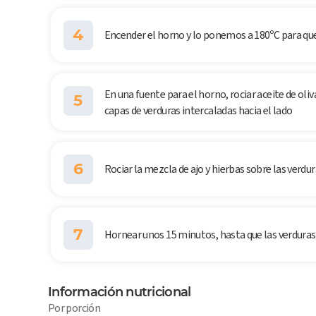
4
Encender el horno y lo ponemos a 180ºC para qu
En una fuente para el horno, rociar aceite de oli
5
capas de verduras intercaladas hacia el lado
6
Rociar la mezcla de ajo y hierbas sobre las verdu
7
Hornear unos 15 minutos, hasta que las verduras 
Información nutricional
Por porción