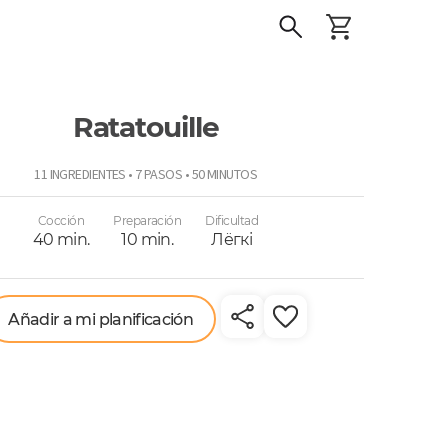
Ratatouille
o
11 INGREDIENTES • 7 PASOS • 50 MINUTOS
Cocción
Preparación
Dificultad
40 min.
10 min.
Лёгкі
Añadir a mi planificación