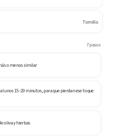
Tomillo
7 pasos
 más o menos similar
sal unos 15-20 minutos, para que pierdan ese toque
de oliva y hierbas