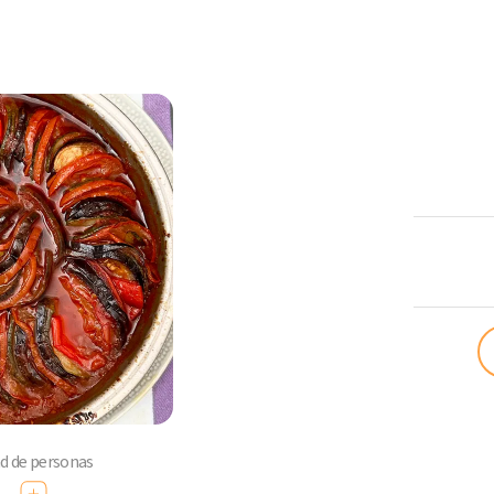
ComoQuier
ad de personas