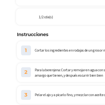
1/2 cda(s)
Instrucciones
1
Cortar los ingredientes en rodajas de un grosor
Para la berenjena: Cortar y remojar en agua con 
2
amargo que tienen, y después escurrir bien bien
3
Pelar el ajo y a picarlo fino, y mezclar con aceite 