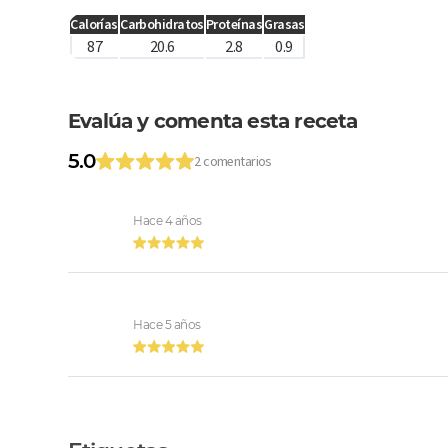
Calorías
Carbohidratos
Proteínas
Grasas
87
20.6
2.8
0.9
Evalúa y comenta esta receta
5.0
2 comentarios
Hace 4 años
Hace 5 años