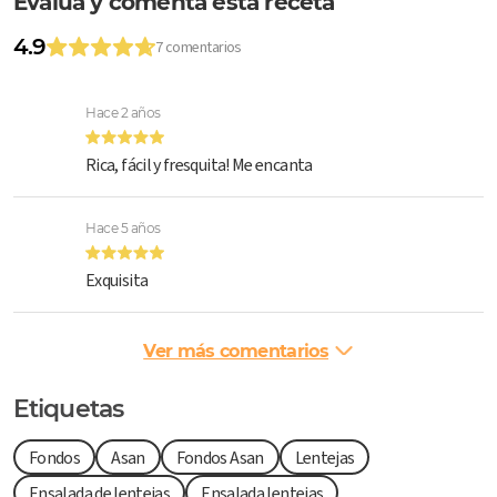
Evalúa y comenta esta receta
4.9
7 comentarios
Hace 2 años
Rica, fácil y fresquita! Me encanta
Hace 5 años
Exquisita
Ver más comentarios
Etiquetas
Fondos
Asan
Fondos Asan
Lentejas
Ensalada de lentejas
Ensalada lentejas