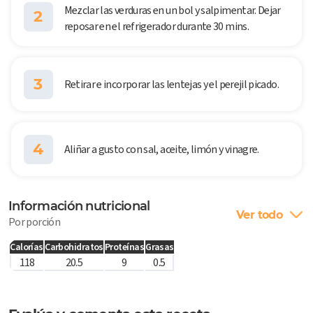
Mezclar las verduras en un bol y salpimentar. Dejar
2
reposar en el refrigerador durante 30 mins.
3
Retirar e incorporar las lentejas y el perejil picado.
4
Aliñar a gusto con sal, aceite, limón y vinagre.
Información nutricional
Ver todo
Por porción
Calorías
Carbohidratos
Proteínas
Grasas
118
20.5
9
0.5