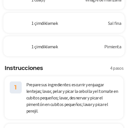
1 çimdikləmək
Sal fina
1 çimdikləmək
Pimienta
Instrucciones
4 pasos
Prepare sus ingredientes: escurrir y enjuagar
1
lentejas; lavar, pelar y picar la cebolla y el tomate en
cubitos pequeños; lavar, desnervar y picar el
pimentón en cubitos pequeños; lavar y picar el
perejil.