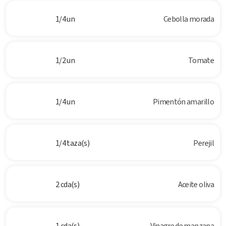
1/4 un
Cebolla morada
1/2 un
Tomate
1/4 un
Pimentón amarillo
1/4 taza(s)
Perejil
2 cda(s)
Aceite oliva
1 cda(s)
Vinagre de manzana