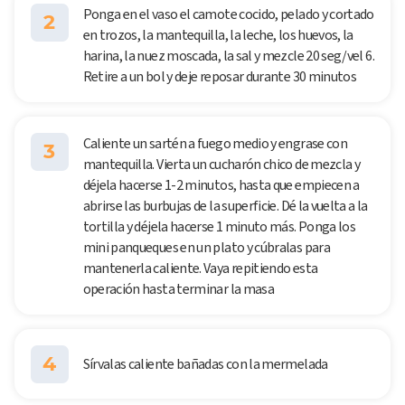
Ponga en el vaso el camote cocido, pelado y cortado
2
en trozos, la mantequilla, la leche, los huevos, la
harina, la nuez moscada, la sal y mezcle 20 seg/vel 6.
Retire a un bol y deje reposar durante 30 minutos
Caliente un sartén a fuego medio y engrase con
3
mantequilla. Vierta un cucharón chico de mezcla y
déjela hacerse 1-2 minutos, hasta que empiecen a
abrirse las burbujas de la superficie. Dé la vuelta a la
tortilla y déjela hacerse 1 minuto más. Ponga los
mini panqueques en un plato y cúbralas para
mantenerla caliente. Vaya repitiendo esta
operación hasta terminar la masa
4
Sírvalas caliente bañadas con la mermelada