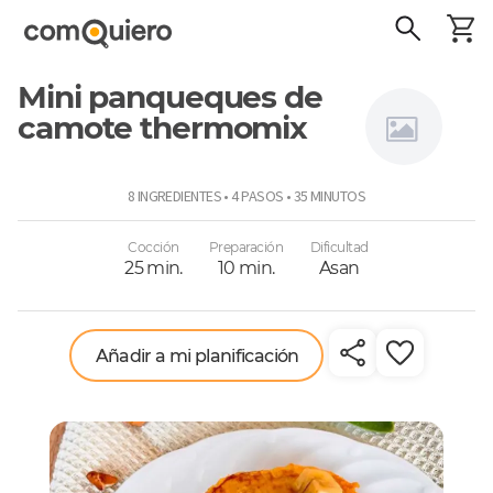
Mini panqueques de
camote thermomix
Thermomix
8 INGREDIENTES • 4 PASOS • 35 MINUTOS
Cocción
Preparación
Dificultad
25 min.
10 min.
Asan
Añadir a mi planificación