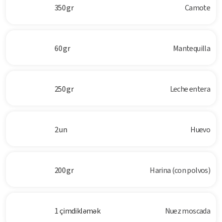
350 gr
Camote
60 gr
Mantequilla
250 gr
Leche entera
2 un
Huevo
200 gr
Harina (con polvos)
1 çimdikləmək
Nuez moscada