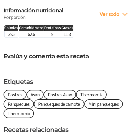
Información nutricional
Ver todo
Por porción
Calorías
Carbohidratos
Proteínas
Grasas
385
62.6
8
11.3
Evalúa y comenta esta receta
Etiquetas
Postres
Asan
Postres Asan
Thermomix
Panqueques
Panqueques de camote
Mini panqueques
Thermomix
Recetas relacionadas