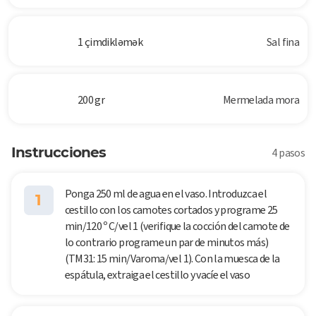
1 çimdikləmək
Sal fina
200 gr
Mermelada mora
Instrucciones
4 pasos
Ponga 250 ml de agua en el vaso. Introduzca el
1
cestillo con los camotes cortados y programe 25
min/120 º C/vel 1 (verifique la cocción del camote de
lo contrario programe un par de minutos más)
(TM31: 15 min/Varoma/vel 1). Con la muesca de la
espátula, extraiga el cestillo y vacíe el vaso