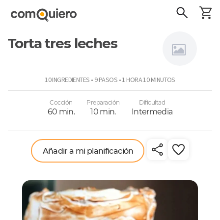
Torta tres leches
Angélica
10 INGREDIENTES • 9 PASOS • 1 HORA 10 MINUTOS
Bertín
Cocción
Preparación
Dificultad
60 min.
10 min.
Intermedia
Añadir a mi planificación