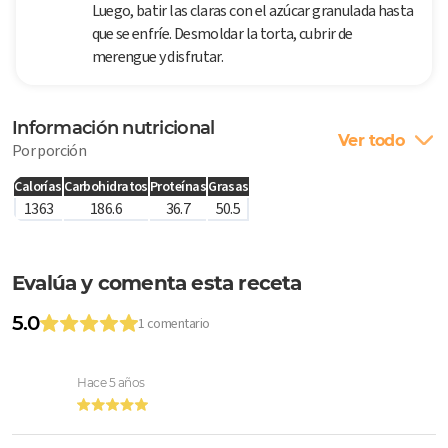
Luego, batir las claras con el azúcar granulada hasta
que se enfríe. Desmoldar la torta, cubrir de
merengue y disfrutar.
Información nutricional
Ver todo
Por porción
Calorías
Carbohidratos
Proteínas
Grasas
1363
186.6
36.7
50.5
Evalúa y comenta esta receta
5.0
1 comentario
Hace 5 años