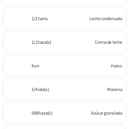
1/2 tarro
Leche condensada
1/2 taza(s)
Crema de leche
6 un
Huevo
3/4 cda(s)
Maicena
0.88 taza(s)
Azúcar granulada