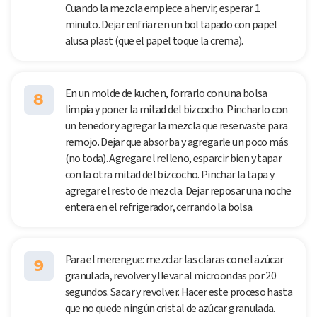
Cuando la mezcla empiece a hervir, esperar 1
minuto. Dejar enfriar en un bol tapado con papel
alusa plast (que el papel toque la crema).
En un molde de kuchen, forrarlo con una bolsa
8
limpia y poner la mitad del bizcocho. Pincharlo con
un tenedor y agregar la mezcla que reservaste para
remojo. Dejar que absorba y agregarle un poco más
(no toda). Agregar el relleno, esparcir bien y tapar
con la otra mitad del bizcocho. Pinchar la tapa y
agregar el resto de mezcla. Dejar reposar una noche
entera en el refrigerador, cerrando la bolsa.
Para el merengue: mezclar las claras con el azúcar
9
granulada, revolver y llevar al microondas por 20
segundos. Sacar y revolver. Hacer este proceso hasta
que no quede ningún cristal de azúcar granulada.