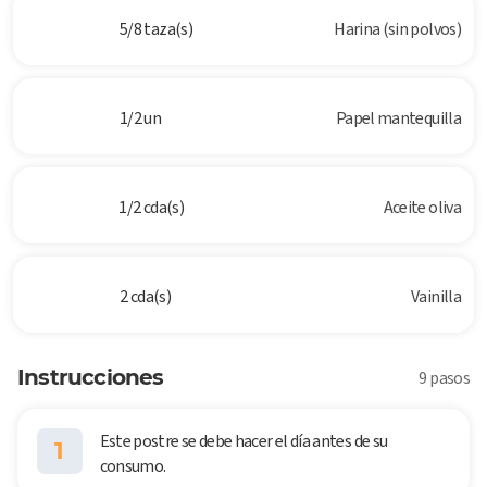
5/8 taza(s)
Harina (sin polvos)
1/2 un
Papel mantequilla
1/2 cda(s)
Aceite oliva
2 cda(s)
Vainilla
Instrucciones
9 pasos
Este postre se debe hacer el día antes de su
1
consumo.