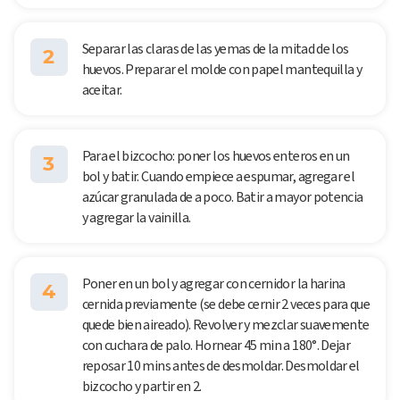
Separar las claras de las yemas de la mitad de los
2
huevos. Preparar el molde con papel mantequilla y
aceitar.
Para el bizcocho: poner los huevos enteros en un
3
bol y batir. Cuando empiece a espumar, agregar el
azúcar granulada de a poco. Batir a mayor potencia
y agregar la vainilla.
Poner en un bol y agregar con cernidor la harina
4
cernida previamente (se debe cernir 2 veces para que
quede bien aireado). Revolver y mezclar suavemente
con cuchara de palo. Hornear 45 min a 180°. Dejar
reposar 10 mins antes de desmoldar. Desmoldar el
bizcocho y partir en 2.