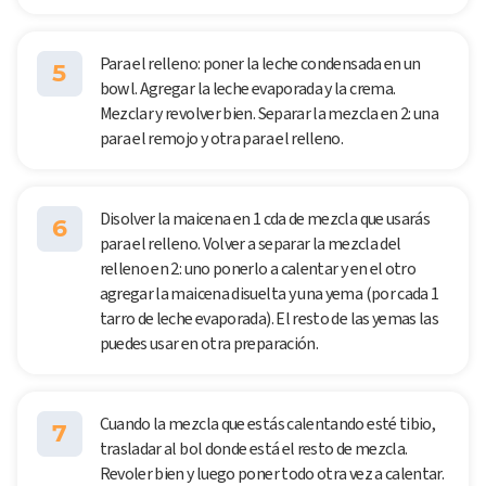
Para el relleno: poner la leche condensada en un
5
bowl. Agregar la leche evaporada y la crema.
Mezclar y revolver bien. Separar la mezcla en 2: una
para el remojo y otra para el relleno.
Disolver la maicena en 1 cda de mezcla que usarás
6
para el relleno. Volver a separar la mezcla del
relleno en 2: uno ponerlo a calentar y en el otro
agregar la maicena disuelta y una yema (por cada 1
tarro de leche evaporada). El resto de las yemas las
puedes usar en otra preparación.
Cuando la mezcla que estás calentando esté tibio,
7
trasladar al bol donde está el resto de mezcla.
Revoler bien y luego poner todo otra vez a calentar.