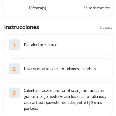
1/2 taza(s)
Salsa de tomate
Instrucciones
6 pasos
1
Precalentar el horno.
2
Lavar y cortar los zapallo italianos en rodajas.
Calentar el aceite de oliva extra virgen en un sartén
3
grande a fuego medio. Añadir los zapallo italianos y
cocinar hasta que estén dorados, entre 1 y 2 mins
por lado.