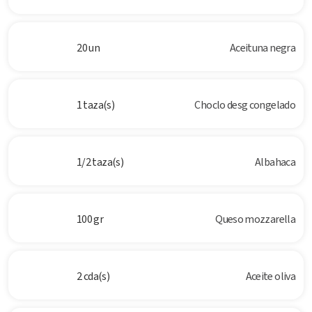
20 un
Aceituna negra
1 taza(s)
Choclo desg congelado
1/2 taza(s)
Albahaca
100 gr
Queso mozzarella
2 cda(s)
Aceite oliva