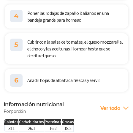
Poner las rodajas de zapallo italianos en una
4
bandeja grande para hornear.
Cubrir con la salsa de tomates, el queso mozzarella,
5
el choco y las aceitunas. Hornear hasta que se
derrita el queso.
6
Añadir hojas de albahaca frescas y servir.
Información nutricional
Ver todo
Por porción
Calorías
Carbohidratos
Proteínas
Grasas
311
26.1
16.2
18.2