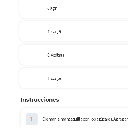
60 gr
1 قرصة
0.4 cdta(s)
1 قرصة
Instrucciones
1
Cremar la mantequilla con los azúcares. Agregar e