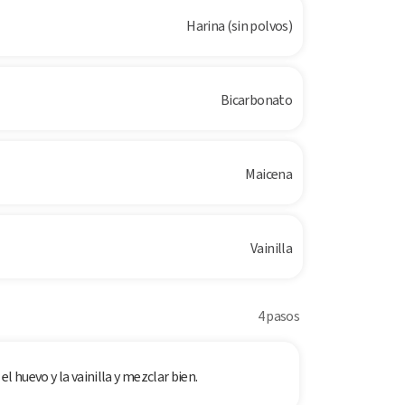
Harina (sin polvos)
Bicarbonato
Maicena
Vainilla
4 pasos
l huevo y la vainilla y mezclar bien.