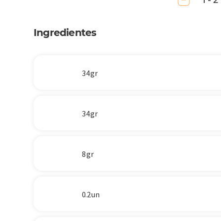
1 - 2
Ingredientes
34 gr
34 gr
8 gr
0.2 un