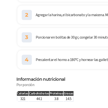
2
Agregar la harina, el bicarbonato y la maicena. M
3
Porcionar en bolitas de 30 gr, congelar 30 minut
4
Precalentar el horno a 180°C y hornear las galle
Información nutricional
Por porción
Calorías
Carbohidratos
Proteínas
Grasas
321
44.1
3.8
14.5