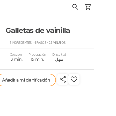
Galletas de vainilla
o
8 INGREDIENTES • 4 PASOS • 27 MINUTOS
Cocción
Preparación
Dificultad
سهل
15 min.
12 min.
Añadir a mi planificación