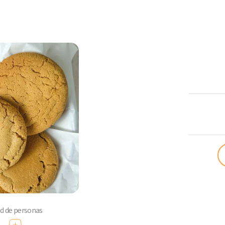
ComoQuier
ad de personas