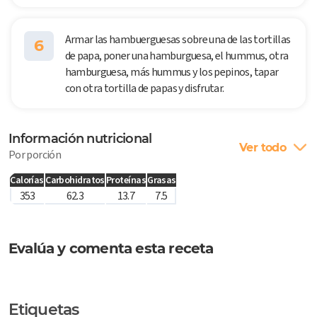
Armar las hambuerguesas sobre una de las tortillas
6
de papa, poner una hamburguesa, el hummus, otra
hamburguesa, más hummus y los pepinos, tapar
con otra tortilla de papas y disfrutar.
Información nutricional
Ver todo
Por porción
Calorías
Carbohidratos
Proteínas
Grasas
353
62.3
13.7
7.5
Evalúa y comenta esta receta
Etiquetas