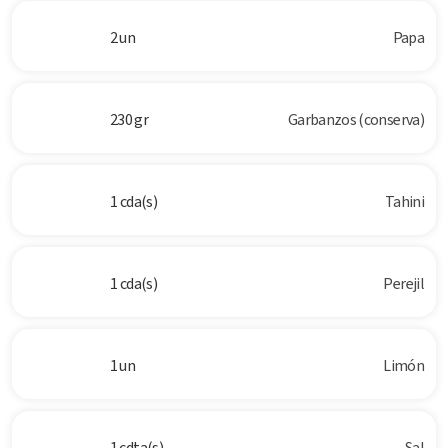
2 un
Papa
230 gr
Garbanzos (conserva)
1 cda(s)
Tahini
1 cda(s)
Perejil
1 un
Limón
1 cdta(s)
Sal