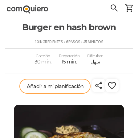
Burger en hash brown
ComoQuiero
10 INGREDIENTES • 6 PASOS • 45 MINUTOS
Cocción
Preparación
Dificultad
سهل
15 min.
30 min.
Añadir a mi planificación