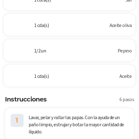
1 cda(s)
Aceite oliva
1/2 un
Pepino
1 cda(s)
Aceite
Instrucciones
6 pasos
Lavar, pelar y rallar las papas. Con la ayuda de un
1
paño limpio, estrujar y botar la mayor cantidad de
líquido.