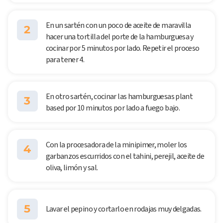
En un sartén con un poco de aceite de maravilla
2
hacer una tortilla del porte de la hamburguesa y
cocinar por 5 minutos por lado. Repetir el proceso
para tener 4.
En otro sartén, cocinar las hamburguesas plant
3
based por 10 minutos por lado a fuego bajo.
Con la procesadora de la minipimer, moler los
4
garbanzos escurridos con el tahini, perejil, aceite de
oliva, limón y sal.
5
Lavar el pepino y cortarlo en rodajas muy delgadas.