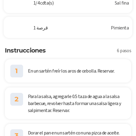
1/4 cdta(s)
Sal fina
Pimienta
1 قرصة
Instrucciones
6 pasos
1
En un sartén freír los aros de cebolla. Reservar.
Para la salsa, agregarle 0.5 taza de agua a la salsa
2
barbecue, revolver hasta formar una salsa ligera y
salpimentar. Reservar.
Dorar el pan en un sartén con una pizca de aceite.
3