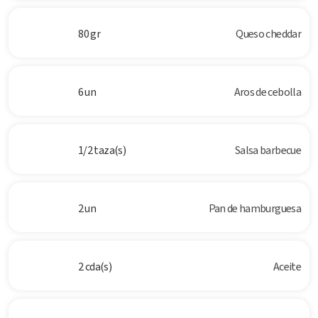
80 gr
Queso cheddar
6 un
Aros de cebolla
1/2 taza(s)
Salsa barbecue
2 un
Pan de hamburguesa
2 cda(s)
Aceite