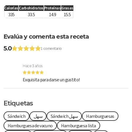
Calorías
Carbohidratos
Proteínas
Grasas
335
33.5
14.9
15.5
Evalúa y comenta esta receta
5.0
1 comentario
Hace 3 años
Exquisita para darse un gustito!
Etiquetas
Hamburguesas
Sándwich سهل
سهل
Sándwich
Hamburguesa de vacuno
Hamburguesa lista