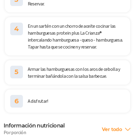
Reservar.
En un sartén con un chorro de aceite cocinar las
4
hamburguesas protein plus La Crianza®
intercalando hamburguesa - queso - hamburguesa.
Tapar hasta que se cocinen y reservar.
Armar las hamburguesas con los aros de cebolla y
5
terminar bañándola con la salsa barbecue.
6
A disfrutar!
Información nutricional
Ver todo
Por porción