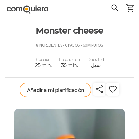
Monster cheese
ComoQuiero
8 INGREDIENTES • 6 PASOS • 60 MINUTOS
Cocción
Preparación
Dificultad
سهل
35 min.
25 min.
Añadir a mi planificación