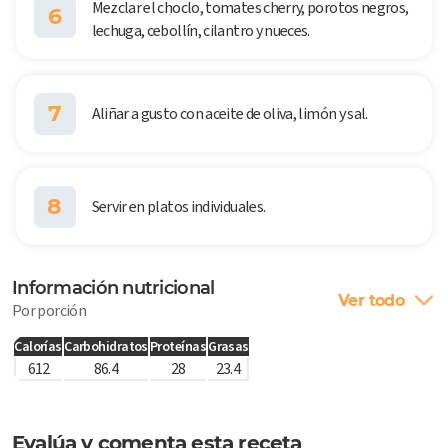
Mezclar el choclo, tomates cherry, porotos negros,
6
lechuga, cebollín, cilantro y nueces.
7
Aliñar a gusto con aceite de oliva, limón y sal.
8
Servir en platos individuales.
Información nutricional
Ver todo
Por porción
Calorías
Carbohidratos
Proteínas
Grasas
612
86.4
28
23.4
Evalúa y comenta esta receta