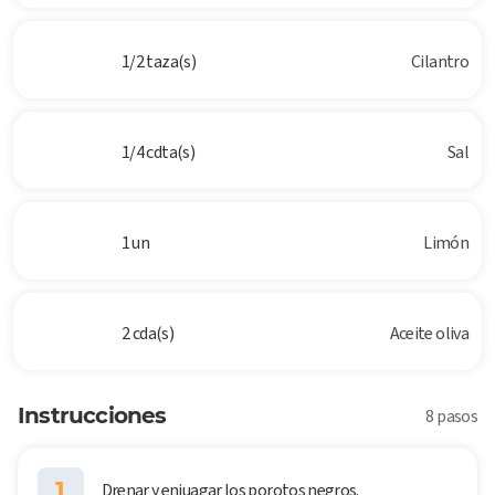
1/2 taza(s)
Cilantro
1/4 cdta(s)
Sal
1 un
Limón
2 cda(s)
Aceite oliva
Instrucciones
8 pasos
1
Drenar y enjuagar los porotos negros.