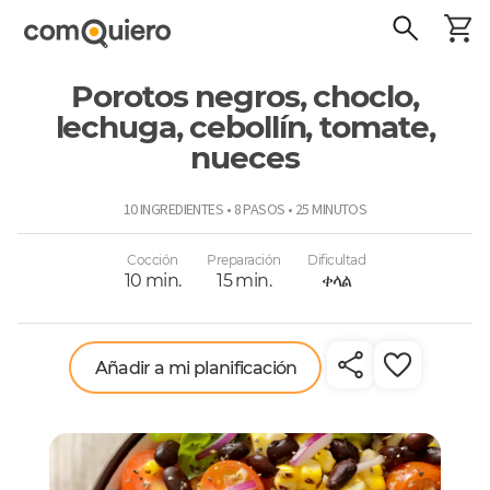
Porotos negros, choclo,
lechuga, cebollín, tomate,
nueces
ComoQuiero
10 INGREDIENTES • 8 PASOS • 25 MINUTOS
Cocción
Preparación
Dificultad
10 min.
15 min.
ቀላል
Añadir a mi planificación