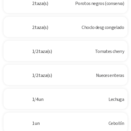
2 taza(s)
Porotos negros (conserva)
2 taza(s)
Choclo desg congelado
1/2 taza(s)
Tomates cherry
1/2 taza(s)
Nueces enteras
1/4 un
Lechuga
1 un
Cebollín