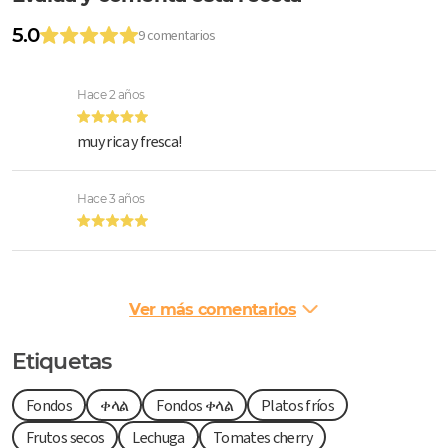
5.0
9 comentarios
Hace 2 años
muy rica y fresca!
Hace 3 años
Ver más comentarios
Etiquetas
Fondos
ቀላል
Fondos ቀላል
Platos fríos
Frutos secos
Lechuga
Tomates cherry