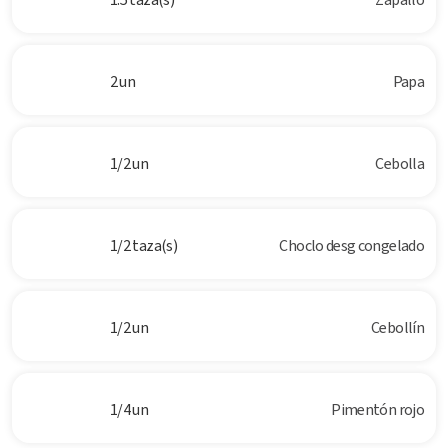
2 un
Papa
1/2 un
Cebolla
1/2 taza(s)
Choclo desg congelado
1/2 un
Cebollín
1/4 un
Pimentón rojo