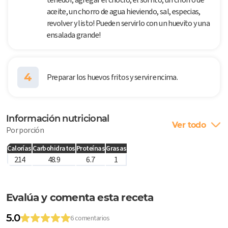
aceite, un chorro de agua hieviendo, sal, especias,
revolver y listo! Pueden servirlo con un huevito y una
ensalada grande!
4
Preparar los huevos fritos y servir encima.
Información nutricional
Ver todo
Por porción
Calorías
Carbohidratos
Proteínas
Grasas
214
48.9
6.7
1
Evalúa y comenta esta receta
5.0
6 comentarios