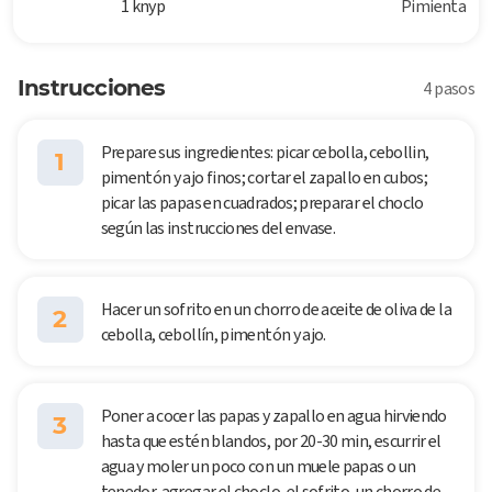
1 knyp
Pimienta
Instrucciones
4 pasos
Prepare sus ingredientes: picar cebolla, cebollin,
1
pimentón y ajo finos; cortar el zapallo en cubos;
picar las papas en cuadrados; preparar el choclo
según las instrucciones del envase.
Hacer un sofrito en un chorro de aceite de oliva de la
2
cebolla, cebollín, pimentón y ajo.
Poner a cocer las papas y zapallo en agua hirviendo
3
hasta que estén blandos, por 20-30 min, escurrir el
agua y moler un poco con un muele papas o un
tenedor, agregar el choclo, el sofrito, un chorro de