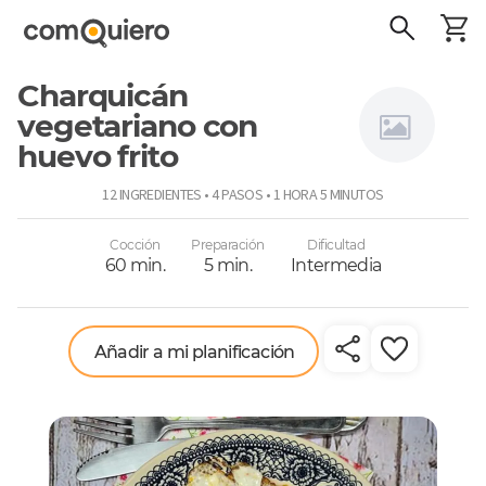
Charquicán
vegetariano con
huevo frito
Connie
12 INGREDIENTES • 4 PASOS • 1 HORA 5 MINUTOS
Achurra
Cocción
Preparación
Dificultad
60 min.
5 min.
Intermedia
Añadir a mi planificación