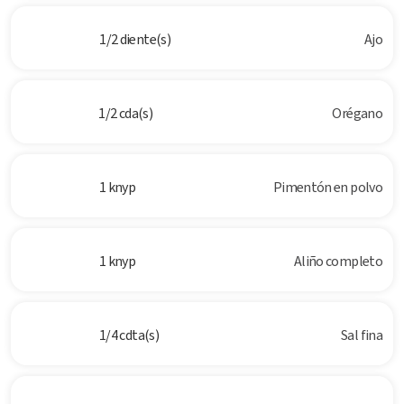
1/2 diente(s)
Ajo
1/2 cda(s)
Orégano
1 knyp
Pimentón en polvo
1 knyp
Aliño completo
1/4 cdta(s)
Sal fina