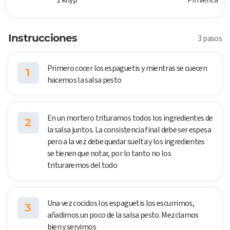
Instrucciones
3 pasos
Primero cocer los espaguetis y mientras se cuecen
1
hacemos la salsa pesto
En un mortero trituramos todos los ingredientes de
2
la salsa juntos. La consistencia final debe ser espesa
pero a la vez debe quedar suelta y los ingredientes
se tienen que notar, por lo tanto no los
trituraremos del todo
Una vez cocidos los espaguetis los escurrimos,
3
añadimos un poco de la salsa pesto. Mezclamos
bien y servimos