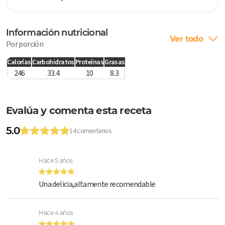
Información nutricional
Ver todo
Por porción
Calorías
Carbohidratos
Proteínas
Grasas
246
33.4
10
8.3
Evalúa y comenta esta receta
5.0
14 comentarios
Hace 5 años
Una delicia,altamente recomendable
Hace 4 años