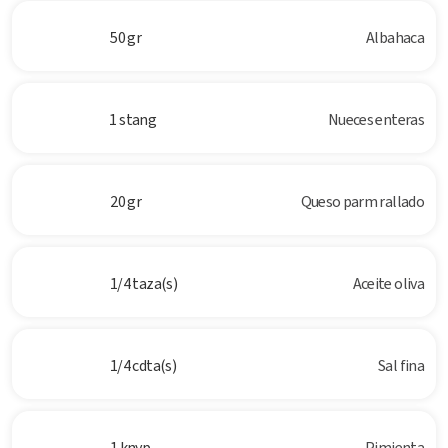
50 gr
Albahaca
1 stang
Nueces enteras
20 gr
Queso parm rallado
1/4 taza(s)
Aceite oliva
1/4 cdta(s)
Sal fina
1 knyp
Pimienta