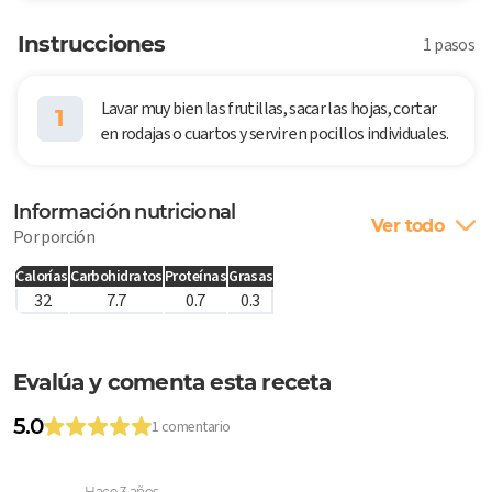
Instrucciones
1 pasos
Lavar muy bien las frutillas, sacar las hojas, cortar
1
en rodajas o cuartos y servir en pocillos individuales.
Información nutricional
Ver todo
Por porción
Calorías
Carbohidratos
Proteínas
Grasas
32
7.7
0.7
0.3
Evalúa y comenta esta receta
5.0
1 comentario
Hace 3 años